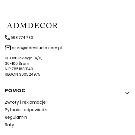
698 774 730
biuro@admstudio.com.pl
ul. Okulickiego 14/6,
36-100 Śrem
NIP 7851683149
REGON 300524975
Linki w stopce
POMOC
Zwroty i reklamacje
Pytania i odpowiedzi
Regulamin
Raty