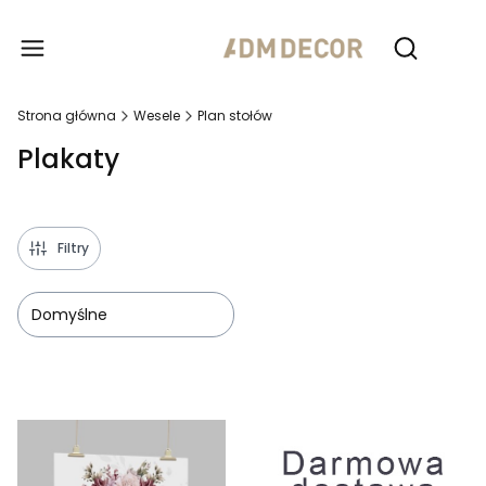
Produ
Otwórz wy
Strona główna
Wesele
Plan stołów
Plakaty
Filtry
Domyślne
Lista produktów