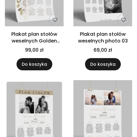
Plakat plan stołów
Plakat plan stołów
weselnych Golden
weselnych photo 03
roses03
99,00 zł
69,00 zł
Do koszyka
Do koszyka