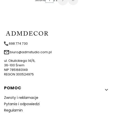
Przejdź do ostatniej 
698 774 730
biuro@admstudio.com.pl
ul. Okulickiego 14/6,
36-100 Śrem
NIP 7851683149
REGON 300524975
Linki w stopce
POMOC
Zwroty i reklamacje
Pytania i odpowiedzi
Regulamin