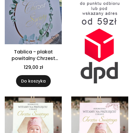
Tablica - plakat
powitalny Chrzest
Święty - złota folia 3D
129,00 zł
Do koszyka