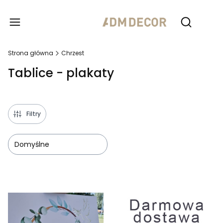
Produ
Otwórz wy
Strona główna
Chrzest
Tablice - plakaty
Filtry
Domyślne
Lista produktów