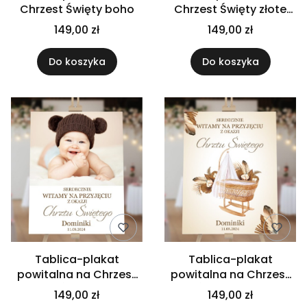
Chrzest Święty boho
Chrzest Święty złote
stópki
149,00 zł
149,00 zł
Do koszyka
Do koszyka
Tablica-plakat
Tablica-plakat
powitalna na Chrzest
powitalna na Chrzest
Święty
Święty boho
149,00 zł
149,00 zł