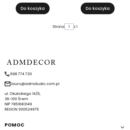
Do koszyka
Do koszyka
Strona
z 1
698 774 730
biuro@admstudio.com.pl
ul. Okulickiego 14/6,
36-100 Śrem
NIP 7851683149
REGON 300524975
Linki w stopce
POMOC