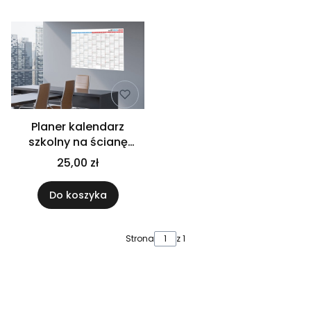
Planer kalendarz
szkolny na ścianę
2025/26 A2 61x43 cm
25,00 zł
Do koszyka
Strona
z 1