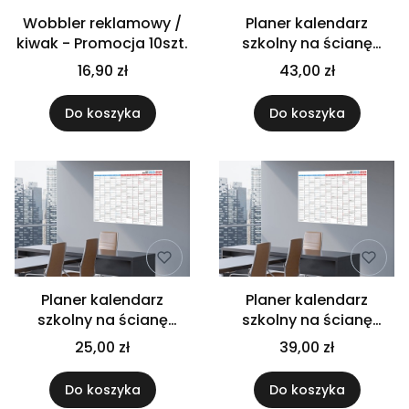
Wobbler reklamowy /
Planer kalendarz
kiwak - Promocja 10szt.
szkolny na ścianę
2025/26 106 x 75 cm
16,90 zł
43,00 zł
Do koszyka
Do koszyka
Planer kalendarz
Planer kalendarz
szkolny na ścianę
szkolny na ścianę
2025/26 50x70 cm
2025/26 100x70 cm
25,00 zł
39,00 zł
Do koszyka
Do koszyka