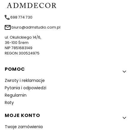
698 774 730
biuro@admstudio.com.pl
ul. Okulickiego 14/6,
36-100 Śrem
NIP 7851683149
REGON 300524975
Linki w stopce
POMOC
Zwroty i reklamacje
Pytania i odpowiedzi
Regulamin
Raty
MOJE KONTO
Twoje zamówienia