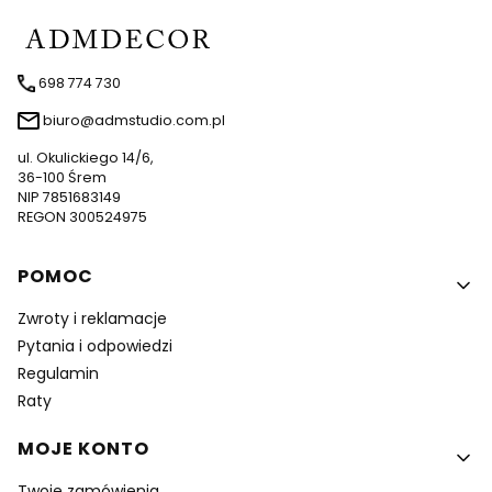
698 774 730
biuro@admstudio.com.pl
ul. Okulickiego 14/6,
36-100 Śrem
NIP 7851683149
REGON 300524975
Linki w stopce
POMOC
Zwroty i reklamacje
Pytania i odpowiedzi
Regulamin
Raty
MOJE KONTO
Twoje zamówienia