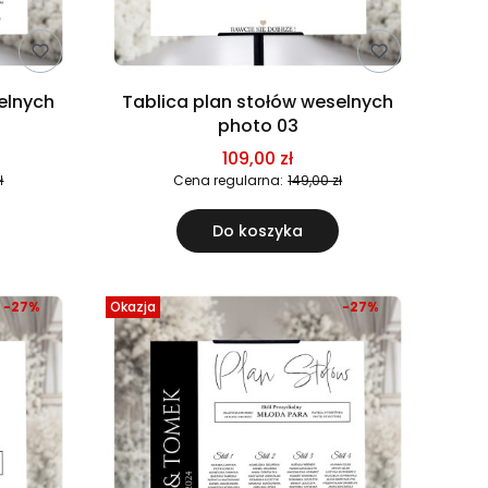
elnych
Tablica plan stołów weselnych
photo 03
109,00 zł
ł
Cena regularna:
149,00 zł
Do koszyka
-27%
Okazja
-27%