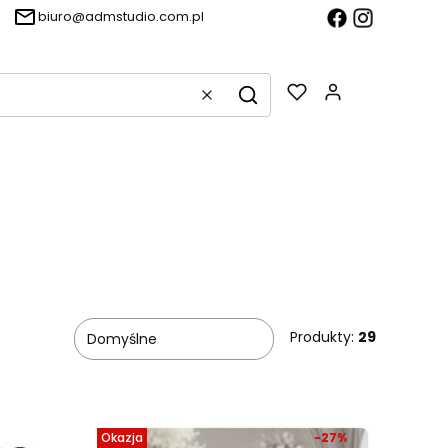
biuro@admstudio.com.pl
Produkty w k
Wyczyść
Szukaj
Produkty:
29
Domyślne
Okazja
-27%