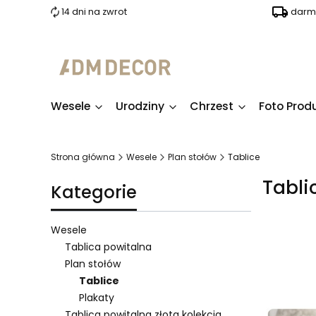
14 dni na zwrot
darm
Wesele
Urodziny
Chrzest
Foto Prod
Strona główna
Wesele
Plan stołów
Tablice
Tabli
Kategorie
Wesele
Tablica powitalna
Plan stołów
Lista 
Tablice
Plakaty
Tablica powitalna złota kolekcja