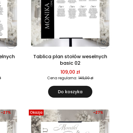
Tablica plan stołów weselnych
basic 02
109,00 zł
ł
Cena regularna:
149,00 zł
Do koszyka
-27%
Okazja
-27%