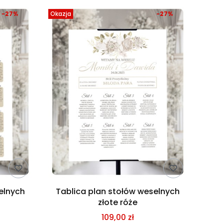
-27%
Okazja
-27%
elnych
Tablica plan stołów weselnych
złote róże
109,00 zł