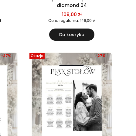
diamond 04
109,00 zł
ł
Cena regularna:
149,00 zł
Do koszyka
-27%
Okazja
-27%