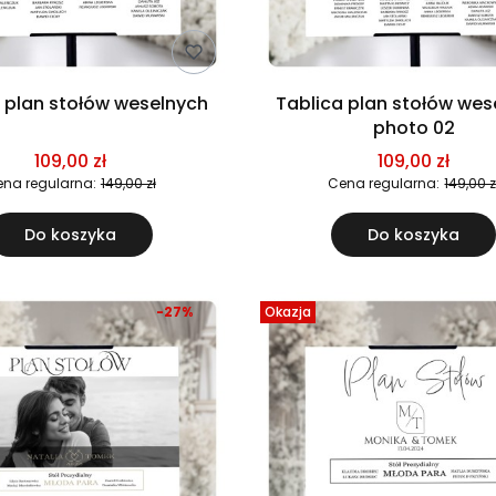
Tablica plan stołów weselnych
Tablica plan stołów wes
photo 02
109,00 zł
109,00 zł
na regularna:
149,00 zł
Cena regularna:
149,00 z
Do koszyka
Do koszyka
-27%
Okazja