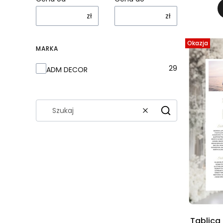
zł
zł
Okazja
MARKA
Marka
29
ADM DECOR
Wyczyść
Szukaj
Tablica