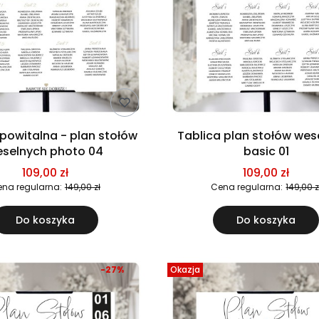
 powitalna - plan stołów
Tablica plan stołów weselnych
selnych photo 04
basic 01
109,00 zł
109,00 zł
na regularna:
149,00 zł
Cena regularna:
149,00 z
Do koszyka
Do koszyka
-27%
Okazja