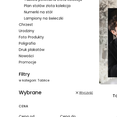
Plan stołów złota kolekcja
Numerki na stół
Lampiony na świeczki
Chrzest
Urodziny
Foto Produkty
Poligrafia
Druk plakatów
Nowości
Promocje
Koniec menu
Filtry
w kategorii: Tablice
Wybrane
Wyczyść
T
CENA
Cena od
Cena do