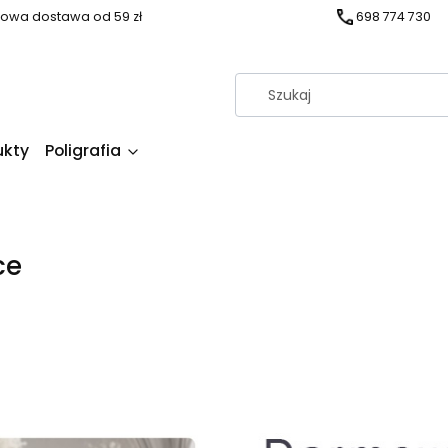
owa dostawa od 59 zł
698 774 730
ukty
Poligrafia
ce
produktów