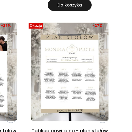
Do koszyka
-27%
Okazja
-27%
 stołów
Tablica powitalna - plan stołów