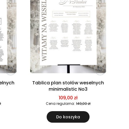
elnych
Tablica plan stołów weselnych
minimalistic No3
109,00 zł
ł
Cena regularna:
149,00 zł
Do koszyka