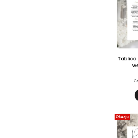
Tablica
we
Ce
Okazja