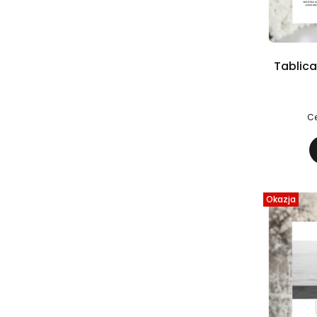
Ce
Okazja