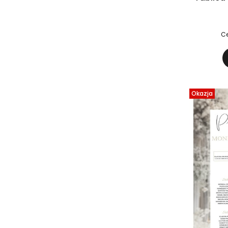
Ce
Okazja