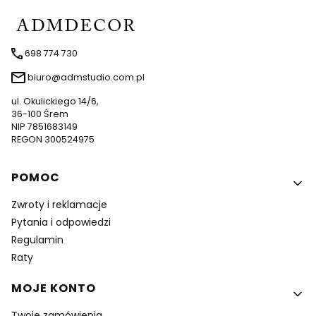
698 774 730
biuro@admstudio.com.pl
ul. Okulickiego 14/6,
36-100 Śrem
NIP 7851683149
REGON 300524975
Linki w stopce
POMOC
Zwroty i reklamacje
Pytania i odpowiedzi
Regulamin
Raty
MOJE KONTO
Twoje zamówienia