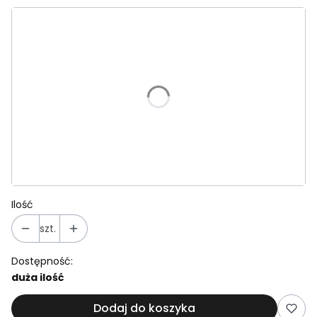
Wybierz wariant produktu:
Poszczególne warianty mogą różnić się ceną
Wgraj plik
Opcjonalne
Uwagi do zamówienia
Opcjonalne
Ilość
szt.
Dostępność:
duża ilość
Dodaj do koszyka