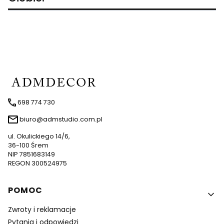
698 774 730
biuro@admstudio.com.pl
ul. Okulickiego 14/6,
36-100 Śrem
NIP 7851683149
REGON 300524975
Linki w stopce
POMOC
Zwroty i reklamacje
Pytania i odpowiedzi