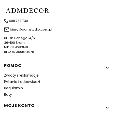
698 774 730
biuro@admstudio.com.pl
ul. Okulickiego 14/6,
36-100 Śrem
NIP 7851683149
REGON 300524975
Linki w stopce
POMOC
Zwroty i reklamacje
Pytania i odpowiedzi
Regulamin
Raty
MOJE KONTO