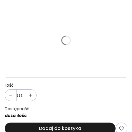
Wybierz wariant produktu:
Poszczególne warianty mogą różnić się ceną
Wgraj plik
Opcjonalne
Uwagi do zamówienia
Opcjonalne
Ilość
szt.
Dostępność:
duża ilość
Dodaj do koszyka