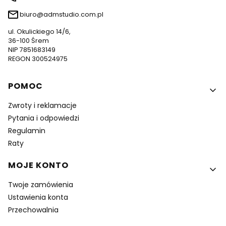
biuro@admstudio.com.pl
ul. Okulickiego 14/6,
36-100 Śrem
NIP 7851683149
REGON 300524975
Linki w stopce
POMOC
Zwroty i reklamacje
Pytania i odpowiedzi
Regulamin
Raty
MOJE KONTO
Twoje zamówienia
Ustawienia konta
Przechowalnia